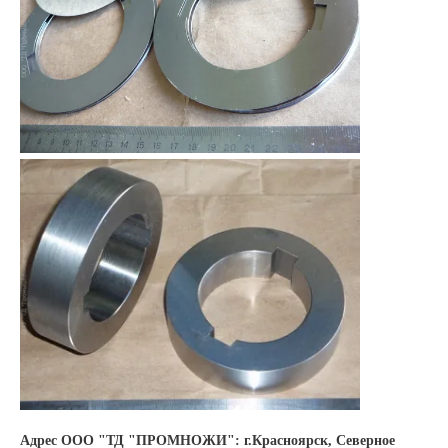
Адрес ООО "ТД "ПРОМНОЖИ": г.Красноярск, Северное