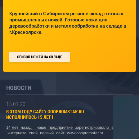
Крупнейший в Сибирском регионе склад готовых
промышленных ножей.
Готовые ножи для
деревообработки и металлообработки на складе в
г.Красноярске.
СПИСОК НОЖЕЙ НА СКЛАДЕ
НОВОСТИ
15.01.20
15
В ЭТОМ ГОДУ САЙТУ ОOOPROMSTAR.RU
АН
ИСПОЛНИЛОСЬ 15 ЛЕТ !
НЕ
РА
14 лет назад наше предприятие зарегистрировало в
ПР
интернете свой первый сайт www.ooopromstar.ru.
ВО